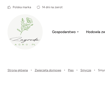
Polska marka
14 dni na zwrot
Gospodarstwo
Hodowla zw
Strona główna
Zwierzęta domowe
Pies
Smycze
Smycz