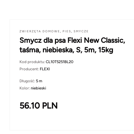
ZWIERZĘTA DOMOWE
,
PIES
,
SMYCZE
Smycz dla psa Flexi New Classic,
taśma, niebieska, S, 5m, 15kg
Kod produktu:
CL10T5251BL20
Producent:
FLEXI
Długość:
5 m
Kolor:
niebieski
56.10
PLN