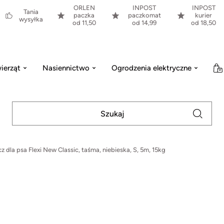
ORLEN
INPOST
INPOST
Tania
paczka
paczkomat
kurier
wysyłka
od 11,50
od 14,99
od 18,50
ierząt
Nasiennictwo
Ogrodzenia elektryczne
 dla psa Flexi New Classic, taśma, niebieska, S, 5m, 15kg