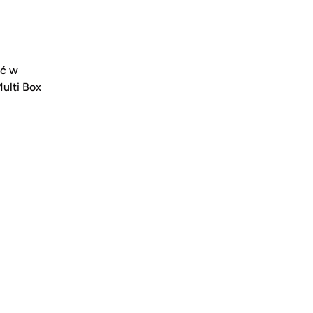
yć w
ulti Box