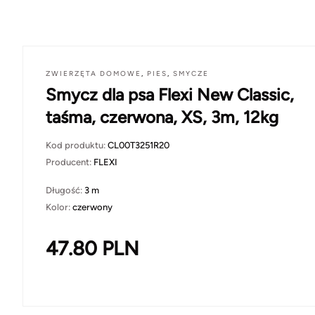
ZWIERZĘTA DOMOWE
,
PIES
,
SMYCZE
Smycz dla psa Flexi New Classic,
taśma, czerwona, XS, 3m, 12kg
Kod produktu:
CL00T3251R20
Producent:
FLEXI
Długość:
3 m
Kolor:
czerwony
47.80
PLN