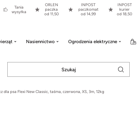
ORLEN
INPOST
INPOST
Tania
paczka
paczkomat
kurier
wysyłka
od 11,50
od 14,99
od 18,50
ierząt
Nasiennictwo
Ogrodzenia elektryczne
 dla psa Flexi New Classic, taśma, czerwona, XS, 3m, 12kg