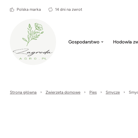
Polska marka
14 dni na zwrot
Gospodarstwo
Hodowla zw
Strona główna
Zwierzęta domowe
Pies
Smycze
Smycz