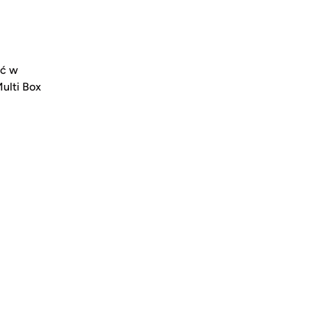
yć w
ulti Box