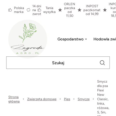
ORLEN
INP
14 dni
INPOST
Polska
Tania
paczka
kur
na
paczkomat
marka
wysyłka
od
o
zwrot
od 14,99
11,50
18,
Gospodarstwo
Hodowla zwi
Smycz
dla psa
Flexi
New
Strona
Zwierzęta domowe
Pies
Smycze
Classic,
główna
linka,
różowa,
S, 5m,