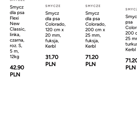
SMYCZE
SMYCZE
Smycz
SMYC
dla psa
Smycz
Smycz
Smyc
Flexi
dla psa
dla psa
psa
New
Colorado,
Colorado,
Color
Classic,
120 cm x
200 cm x
200 
linka,
20 mm,
25 mm,
25 m
czarna,
fuksja,
fuksja,
turku
roz. S,
Kerbl
Kerbl
Kerbl
5 m,
31.70
71.20
12kg
71.2
PLN
PLN
PLN
42.90
PLN