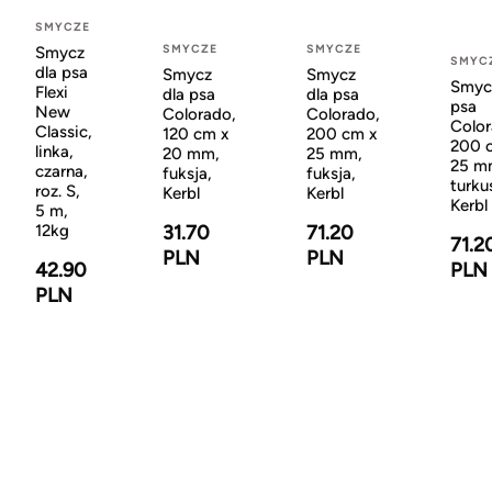
SMYCZE
SMYCZE
SMYCZE
Smycz
SMYC
dla psa
Smycz
Smycz
Smyc
Flexi
dla psa
dla psa
psa
New
Colorado,
Colorado,
Color
Classic,
120 cm x
200 cm x
200 
linka,
20 mm,
25 mm,
25 m
czarna,
fuksja,
fuksja,
turku
roz. S,
Kerbl
Kerbl
Kerbl
5 m,
31.70
71.20
12kg
71.2
PLN
PLN
PLN
42.90
PLN