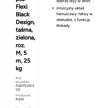
dobrze leży w dłoni
Flexi
intuicyjny układ
Black
hamulcowy
: łatwy w
obsłudze, z funkcją
Design,
blokady
taśma,
zielona,
roz.
M, 5
m, 25
kg
Kod
produktu:
FU22T5.251.S
CG
Producent:
FLEXI