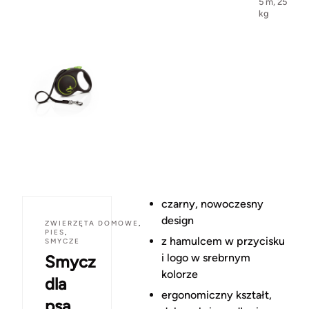
5 m, 25
kg
czarny, nowoczesny
design
ZWIERZĘTA DOMOWE
,
PIES
,
z hamulcem w przycisku
SMYCZE
i logo w srebrnym
Smycz
kolorze
dla
ergonomiczny kształt,
psa