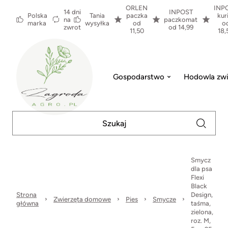
ORLEN
INP
14 dni
INPOST
Polska
Tania
paczka
kur
na
paczkomat
marka
wysyłka
od
o
zwrot
od 14,99
11,50
18,
Gospodarstwo
Hodowla zwi
Smycz
dla psa
Flexi
Black
Strona
Design,
Zwierzęta domowe
Pies
Smycze
główna
taśma,
zielona,
roz. M,