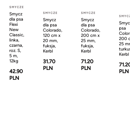
SMYCZE
SMYCZE
SMYCZE
Smycz
SMYC
dla psa
Smycz
Smycz
Smyc
Flexi
dla psa
dla psa
psa
New
Colorado,
Colorado,
Color
Classic,
120 cm x
200 cm x
200 
linka,
20 mm,
25 mm,
25 m
czarna,
fuksja,
fuksja,
turku
roz. S,
Kerbl
Kerbl
Kerbl
5 m,
31.70
71.20
12kg
71.2
PLN
PLN
PLN
42.90
PLN