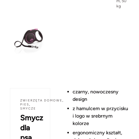
m, 50
kg
czarny, nowoczesny
design
ZWIERZĘTA DOMOWE
,
PIES
,
z hamulcem w przycisku
SMYCZE
i logo w srebrnym
Smycz
kolorze
dla
ergonomiczny kształt,
psa