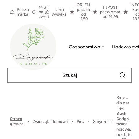
ORLEN
INP
14 dni
INPOST
Polska
Tania
paczka
kur
na
paczkomat
marka
wysyłka
od
o
zwrot
od 14,99
11,50
18,
Gospodarstwo
Hodowla zwi
Smycz
dla psa
Flexi
Black
Strona
Design,
Zwierzęta domowe
Pies
Smycze
główna
taśma,
różowa,
roz. L, 5