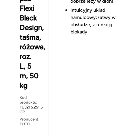
dobrze leży w dłoni
Flexi
intuicyjny układ
Black
hamulcowy
: łatwy w
obsłudze, z funkcją
Design,
blokady
taśma,
różowa,
roz.
L, 5
m, 50
kg
Kod
produktu:
FU32T5.251.S
CP
Producent:
FLEXI