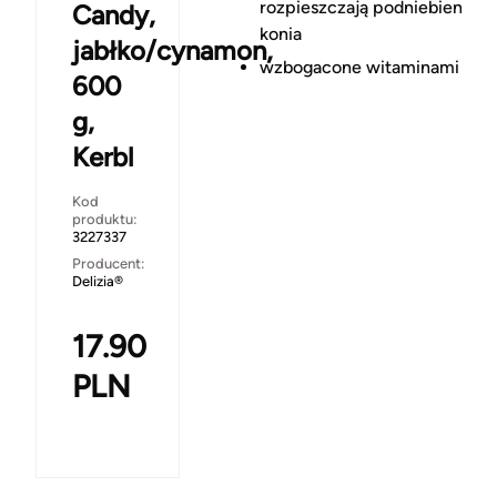
rozpieszczają podniebienie
Candy,
konia
jabłko/cynamon,
wzbogacone witaminami i mi
600
g,
Kerbl
Kod
produktu:
3227337
Producent:
Delizia®
17.90
PLN