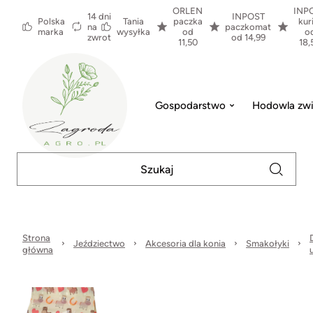
ORLEN
INP
14 dni
INPOST
Polska
Tania
paczka
kur
na
paczkomat
marka
wysyłka
od
o
zwrot
od 14,99
11,50
18,
Gospodarstwo
Hodowla zwi
Strona
Jeździectwo
Akcesoria dla konia
Smakołyki
główna