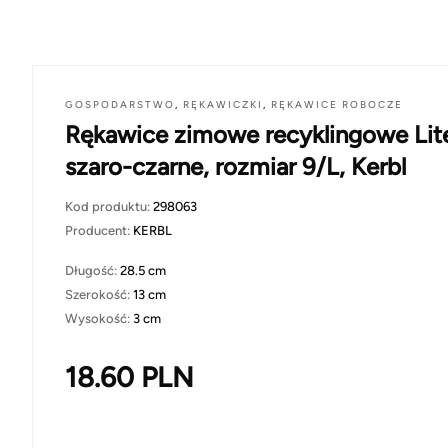
GOSPODARSTWO
,
RĘKAWICZKI
,
RĘKAWICE ROBOCZE
Rękawice zimowe recyklingowe Lit
szaro-czarne, rozmiar 9/L, Kerbl
Kod produktu:
298063
Producent:
KERBL
Długość:
28.5 cm
Szerokość:
13 cm
Wysokość:
3 cm
18.60
PLN