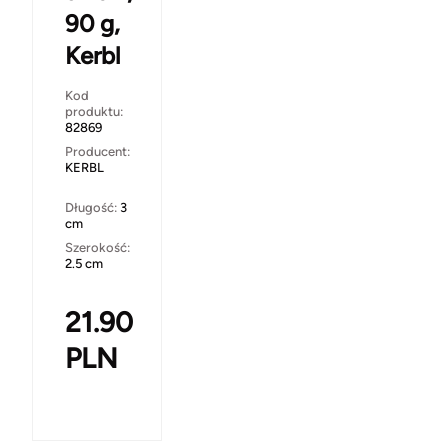
90 g,
Kerbl
Kod
produktu:
82869
Producent:
KERBL
Długość:
3
cm
Szerokość:
2.5 cm
21.90
PLN