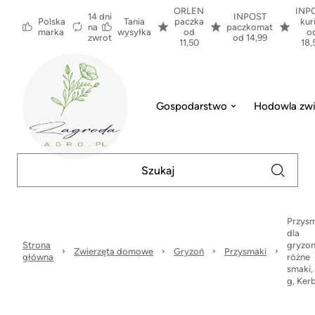
ORLEN
INP
14 dni
INPOST
Polska
Tania
paczka
kur
na
paczkomat
marka
wysyłka
od
o
zwrot
od 14,99
11,50
18,
Gospodarstwo
Hodowla zwi
Przys
dla
Strona
gryzon
Zwierzęta domowe
Gryzoń
Przysmaki
główna
różne
smaki,
g, Kerb