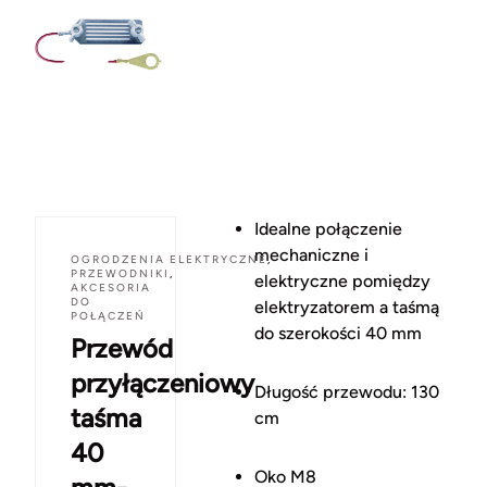
Idealne połączenie
mechaniczne i
OGRODZENIA ELEKTRYCZNE
,
PRZEWODNIKI
,
elektryczne pomiędzy
AKCESORIA
DO
elektryzatorem a taśmą
POŁĄCZEŃ
do szerokości 40 mm
Przewód
przyłączeniowy
Długość przewodu: 130
taśma
cm
40
Oko M8