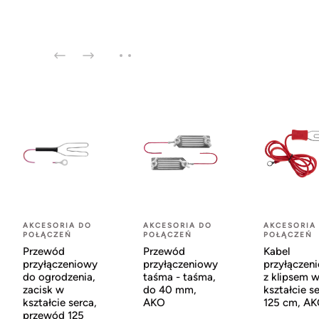
AKCESORIA DO
AKCESORIA DO
AKCESORIA
POŁĄCZEŃ
POŁĄCZEŃ
POŁĄCZEŃ
Przewód
Przewód
Kabel
przyłączeniowy
przyłączeniowy
przyłączen
do ogrodzenia,
taśma - taśma,
z klipsem 
zacisk w
do 40 mm,
kształcie se
kształcie serca,
AKO
125 cm, A
przewód 125