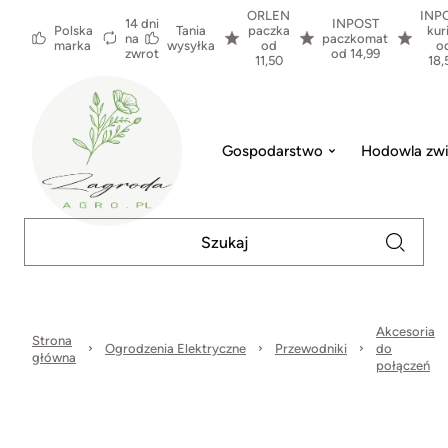
ORLEN
INP
14 dni
INPOST
Polska
Tania
paczka
kur
na
paczkomat
marka
wysyłka
od
o
zwrot
od 14,99
11,50
18,
Gospodarstwo
Hodowla zwi
Akcesoria
Strona
Ogrodzenia Elektryczne
Przewodniki
do
główna
połączeń