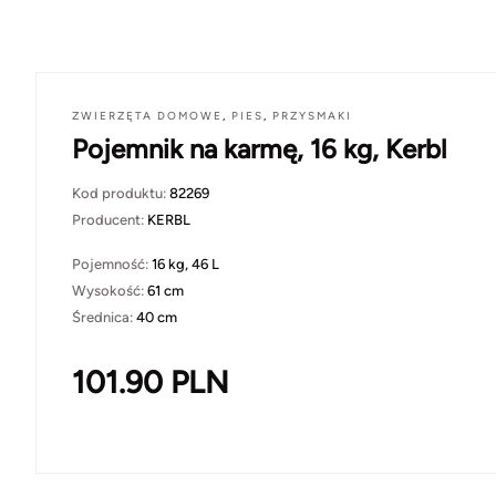
ZWIERZĘTA DOMOWE
,
PIES
,
PRZYSMAKI
Pojemnik na karmę, 16 kg, Kerbl
Kod produktu:
82269
Producent:
KERBL
Pojemność:
16 kg, 46 L
Wysokość:
61 cm
Średnica:
40 cm
101.90
PLN