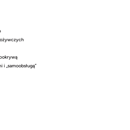
o
pożywczych
 pokrywą
i i „samoobsługą”