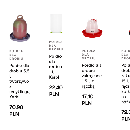
POIDŁA
DLA
DROBIU
POIDŁA
POI
POIDŁA
DLA
DLA
DLA
Poidło
DROBIU
DRO
DROBIU
dla
Poidło dla
Poid
Poidło dla
drobiu,
drobiu
drob
drobiu 5,5
1 l,
zakręcane,
zakr
l,
Kerbl
1,5 l, z
15 l,
tworzywo
rączką
rącz
z
22.40
kork
recyklingu,
PLN
17.10
na
Kerbl
nóż
PLN
70.90
79.
PLN
PL