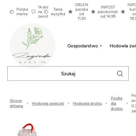
ORLEN
INP
14 dni
INPOST
Polska
Tania
paczka
kur
na
paczkomat
marka
wysyłka
od
o
zwrot
od 14,99
11,50
18,
Gospodarstwo
Hodowla zwi
Po
Poidła
Strona
dr
Hodowla zwierząt
Hodowla drobiu
dla
główna
0,7
drobiu
za