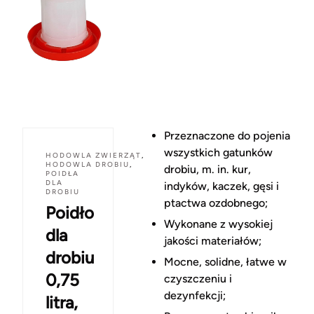
Przeznaczone do pojenia
wszystkich gatunków
HODOWLA ZWIERZĄT
,
HODOWLA DROBIU
,
drobiu, m. in. kur,
POIDŁA
DLA
indyków, kaczek, gęsi i
DROBIU
ptactwa ozdobnego;
Poidło
Wykonane z wysokiej
dla
jakości materiałów;
drobiu
Mocne, solidne, łatwe w
0,75
czyszczeniu i
dezynfekcji;
litra,