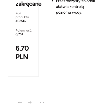
Przezroczysty zbiornik
zakręcane
ułatwia kontrolę
poziomu wody.
Kod
produktu:
402516
Pojemność:
0,75 l
6.70
PLN