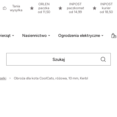
ORLEN
INPOST
INPOST
Tania
paczka
paczkomat
kurier
wysyłka
od 11,50
od 14,99
od 18,50
ierząt
Nasiennictwo
Ogrodzenia elektryczne
elki
Obroża dla kota CoolCats, różowa, 10 mm, Kerbl