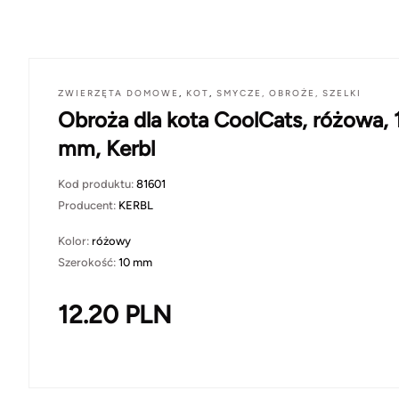
ZWIERZĘTA DOMOWE
,
KOT
,
SMYCZE, OBROŻE, SZELKI
Obroża dla kota CoolCats, różowa, 
mm, Kerbl
Kod produktu:
81601
Producent:
KERBL
Kolor:
różowy
Szerokość:
10 mm
12.20
PLN