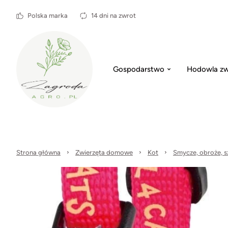
Polska marka
14 dni na zwrot
Gospodarstwo
Hodowla zw
Strona główna
Zwierzęta domowe
Kot
Smycze, obroże, sz