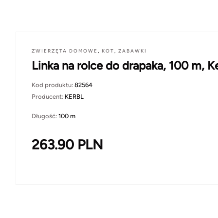
ZWIERZĘTA DOMOWE
,
KOT
,
ZABAWKI
Linka na rolce do drapaka, 100 m, K
Kod produktu:
82564
Producent:
KERBL
Długość:
100 m
263.90
PLN