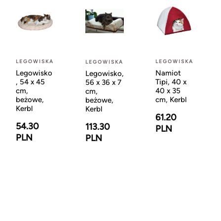
LEGOWISKA
LEGOWISKA
LEGOWISKA
Legowisko
Namiot
Legowisko,
, 54 x 45
Tipi, 40 x
56 x 36 x 7
cm,
40 x 35
cm,
beżowe,
cm, Kerbl
beżowe,
Kerbl
Kerbl
61.20
54.30
113.30
PLN
PLN
PLN