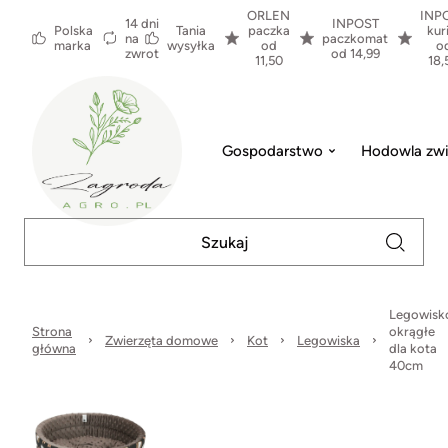
ORLEN
INP
14 dni
INPOST
Polska
Tania
paczka
kur
na
paczkomat
marka
wysyłka
od
o
zwrot
od 14,99
11,50
18,
Gospodarstwo
Hodowla zwi
Legowisk
Strona
okrągłe
Zwierzęta domowe
Kot
Legowiska
główna
dla kota
40cm