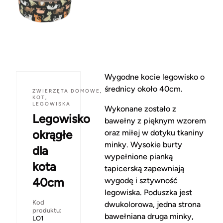
Wygodne kocie legowisko o
średnicy około 40cm.
ZWIERZĘTA DOMOWE
,
KOT
,
LEGOWISKA
Wykonane zostało z
Legowisko
bawełny z pięknym wzorem
okrągłe
oraz miłej w dotyku tkaniny
minky. Wysokie burty
dla
wypełnione pianką
kota
tapicerską zapewniają
40cm
wygodę i sztywność
legowiska. Poduszka jest
Kod
dwukolorowa, jedna strona
produktu:
bawełniana druga minky,
LO1