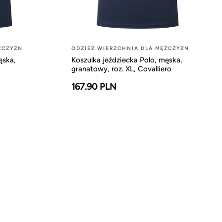
ŻCZYZN
ODZIEŻ WIERZCHNIA DLA MĘŻCZYZN
ęska,
Koszulka jeździecka Polo, męska,
o
granatowy, roz. XL, Covalliero
167.90 PLN