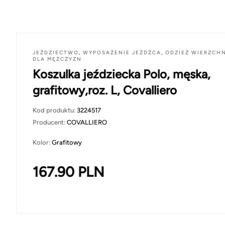
JEŹDZIECTWO
,
WYPOSAŻENIE JEŹDŹCA
,
ODZIEŻ WIERZCH
DLA MĘŻCZYZN
Koszulka jeździecka Polo, męska,
grafitowy,roz. L, Covalliero
Kod produktu:
3224517
Producent:
COVALLIERO
Kolor:
Grafitowy
167.90
PLN