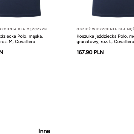
RZCHNIA DLA MĘŻCZYZN
ODZIEŻ WIERZCHNIA DLA MĘ
ździecka Polo, męska,
Koszulka jeździecka Polo, m
roz. M, Covalliero
granatowy, roz. L, Covallier
LN
167.90 PLN
Inne