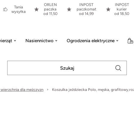
ORLEN
INPOST
INPOST
Tania
paczka
paczkomat
kurier
wysyłka
od 11,50
od 14,99
od 18,50
ierząt
Nasiennictwo
Ogrodzenia elektryczne
 wierzchnia dla mężczyzn
Koszulka jeździecka Polo, męska, grafitowy,roz