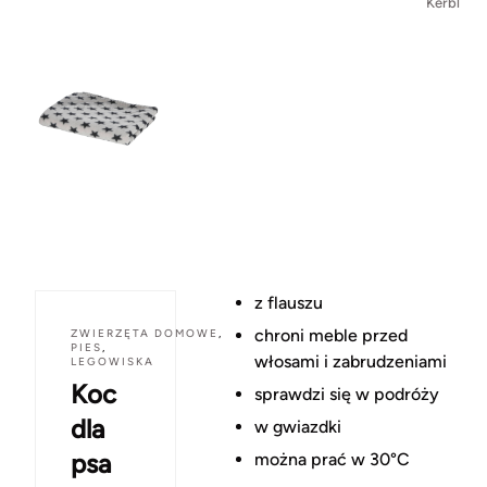
Kerbl
z flauszu
chroni meble przed
ZWIERZĘTA DOMOWE
,
PIES
,
włosami i zabrudzeniami
LEGOWISKA
Koc
sprawdzi się w podróży
dla
w gwiazdki
psa
można prać w 30°C