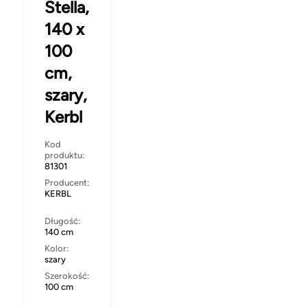
Stella,
140 x
100
cm,
szary,
Kerbl
Kod
produktu:
81301
Producent:
KERBL
Długość:
140 cm
Kolor:
szary
Szerokość:
100 cm