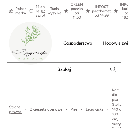
ORLEN
INP
14 dni
INPOST
Polska
Tania
paczka
kur
na
paczkomat
marka
wysyłka
od
o
zwrot
od 14,99
11,50
18,
Gospodarstwo
Hodowla zwi
Koc
dla
psa
Stella,
Strona
Zwierzęta domowe
Pies
Legowiska
140 x
główna
100
cm,
szary,