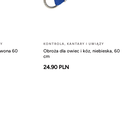
ZY
KONTROLA, KANTARY I UWIĄZY
erwona 60
Obroża dla owiec i kóz, niebieska, 60
cm
24.90 PLN