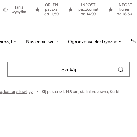
ORLEN
INPOST
INPOST
Tania
paczka
paczkomat
kurier
wysyłka
od 11,50
od 14,99
od 18,50
ierząt
Nasiennictwo
Ogrodzenia elektryczne
a, kantary i uwiązy
Kij pasterski, 148 cm, stal nierdzewna, Kerbl