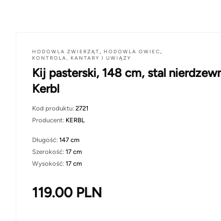
HODOWLA ZWIERZĄT
,
HODOWLA OWIEC
,
KONTROLA, KANTARY I UWIĄZY
Kij pasterski, 148 cm, stal nierdzew
Kerbl
Kod produktu:
2721
Producent:
KERBL
Długość:
147 cm
Szerokość:
17 cm
Wysokość:
17 cm
119.00
PLN