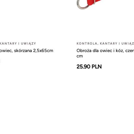
KANTARY I UWIĄZY
KONTROLA, KANTARY I UWIĄ
 owiec, skórzana 2,5x65cm
Obroża dla owiec i kóz, cz
cm
N
25.90 PLN