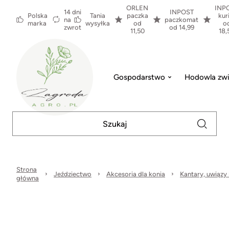
ORLEN
INP
14 dni
INPOST
Polska
Tania
paczka
kur
na
paczkomat
marka
wysyłka
od
o
zwrot
od 14,99
11,50
18,
Gospodarstwo
Hodowla zwi
Strona
Jeździectwo
Akcesoria dla konia
Kantary, uwiązy i
główna