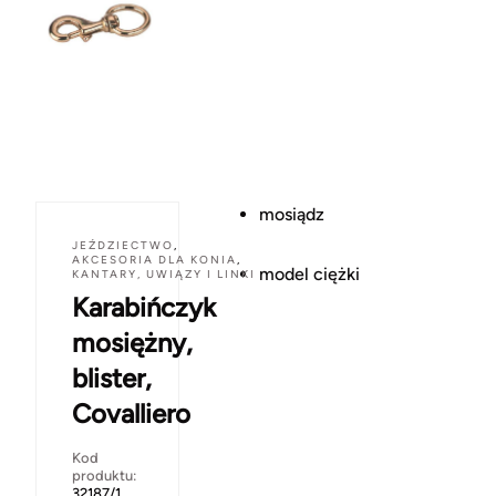
mosiądz
JEŹDZIECTWO
,
AKCESORIA DLA KONIA
,
model ciężki
KANTARY, UWIĄZY I LINKI
Karabińczyk
mosiężny,
blister,
Covalliero
Kod
produktu:
32187/1