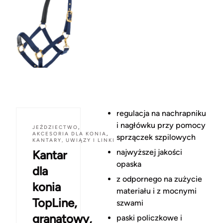
regulacja na nachrapniku
i nagłówku przy pomocy
JEŹDZIECTWO
,
AKCESORIA DLA KONIA
,
sprzączek szpilowych
KANTARY, UWIĄZY I LINKI
najwyższej jakości
Kantar
opaska
dla
z odpornego na zużycie
konia
materiału i z mocnymi
TopLine,
szwami
granatowy,
paski policzkowe i