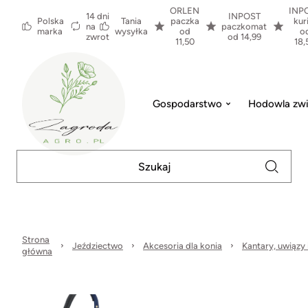
ORLEN
INP
14 dni
INPOST
Polska
Tania
paczka
kur
na
paczkomat
marka
wysyłka
od
o
zwrot
od 14,99
11,50
18,
Gospodarstwo
Hodowla zwi
Strona
Jeździectwo
Akcesoria dla konia
Kantary, uwiązy i
główna