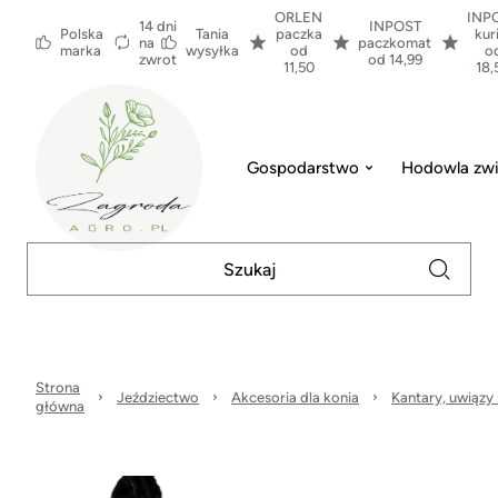
ORLEN
INP
14 dni
INPOST
Polska
Tania
paczka
kur
na
paczkomat
marka
wysyłka
od
o
zwrot
od 14,99
11,50
18,
Gospodarstwo
Hodowla zwi
Strona
Jeździectwo
Akcesoria dla konia
Kantary, uwiązy i
główna