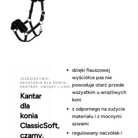
dzięki flauszowej
wyściółce pas nie
JEŹDZIECTWO
,
AKCESORIA DLA KONIA
,
powoduje otarć przede
KANTARY, UWIĄZY I LINKI
wszystkim u wrażliwych
Kantar
koni
dla
z odpornego na zużycie
konia
materiału i z mocnymi
szwami
ClassicSoft,
regulowany naczółek i
czarny,