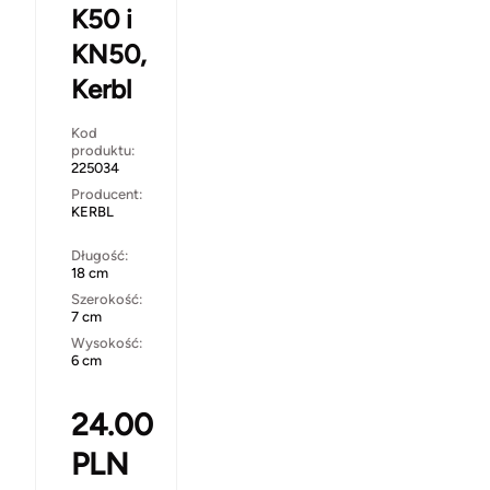
K50 i
KN50,
Kerbl
Kod
produktu:
225034
Producent:
KERBL
Długość:
18 cm
Szerokość:
7 cm
Wysokość:
6 cm
24.00
PLN