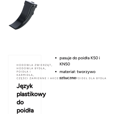
pasuje do poidła K50 i
KN50
HODOWLA ZWIERZĄT
,
HODOWLA BYDŁA
,
materiał: tworzywo
POIDŁA I
KARMIDŁA
,
sztuczne
CZĘŚCI ZAMIENNE I AKCESORIA DO POIDEŁ DLA BYDŁA
Język
plastikowy
do
poidła