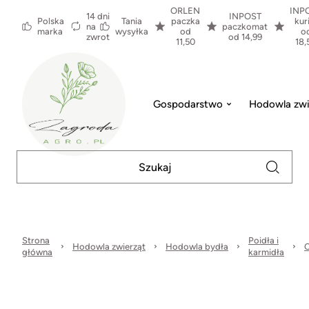
ORLEN
INP
14 dni
INPOST
Polska
Tania
paczka
kur
na
paczkomat
marka
wysyłka
od
o
zwrot
od 14,99
11,50
18,
Gospodarstwo
Hodowla zwi
Strona
Poidła i
Hodowla zwierząt
Hodowla bydła
C
główna
karmidła