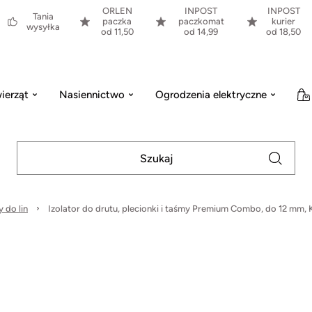
ORLEN
INPOST
INPOST
Tania
paczka
paczkomat
kurier
wysyłka
od 11,50
od 14,99
od 18,50
ierząt
Nasiennictwo
Ogrodzenia elektryczne
y do lin
Izolator do drutu, plecionki i taśmy Premium Combo, do 12 mm, 