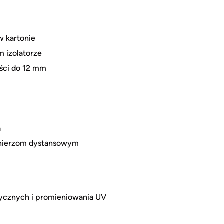
w kartonie
m izolatorze
kości do 12 mm
a
ołnierzom dystansowym
rycznych i promieniowania UV