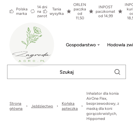
ORLEN
INP
14 dni
INPOST
Polska
Tania
paczka
kur
na
paczkomat
marka
wysyłka
od
o
zwrot
od 14,99
11,50
18,
Gospodarstwo
Hodowla zwi
Inhalator dla konia
AirOne Flex,
Strona
Końska
bezprzewodowy, z
Jeździectwo
główna
apteczka
maską dla koni
gorącokrwistych,
Hippomed