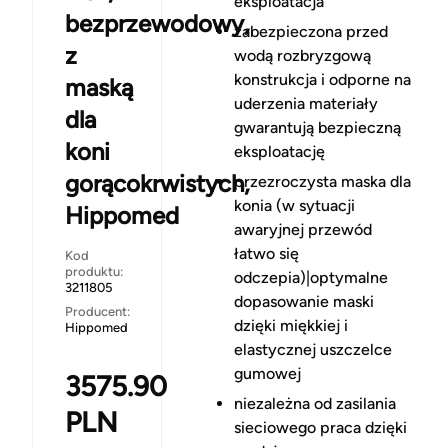
eksploatacja
bezprzewodowy,
zabezpieczona przed
z
wodą rozbryzgową
konstrukcja i odporne na
maską
uderzenia materiały
dla
gwarantują bezpieczną
koni
eksploatację
gorącokrwistych,
przezroczysta maska dla
konia (w sytuacji
Hippomed
awaryjnej przewód
łatwo się
Kod
produktu:
odczepia)|optymalne
3211805
dopasowanie maski
Producent:
dzięki miękkiej i
Hippomed
elastycznej uszczelce
gumowej
3575.90
niezależna od zasilania
PLN
sieciowego praca dzięki