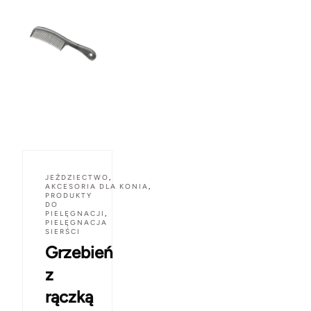
JEŹDZIECTWO
,
AKCESORIA DLA KONIA
,
PRODUKTY
DO
PIELĘGNACJI
,
PIELĘGNACJA
SIERŚCI
Grzebień
z
rączką