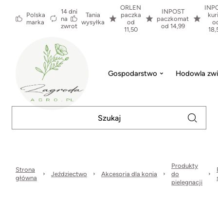
ORLEN
INP
14 dni
INPOST
Polska
Tania
paczka
kur
na
paczkomat
marka
wysyłka
od
o
zwrot
od 14,99
11,50
18,
Gospodarstwo
Hodowla zwi
Produkty
Strona
Jeździectwo
Akcesoria dla konia
do
główna
pielęgnacji