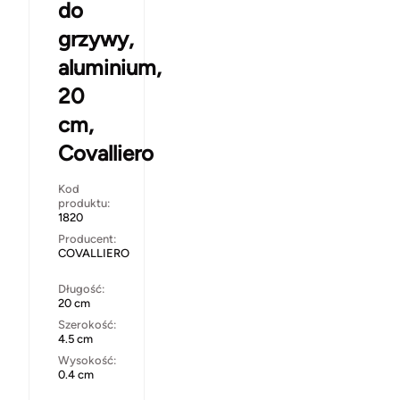
do
grzywy,
aluminium,
20
cm,
Covalliero
Kod
produktu:
1820
Producent:
COVALLIERO
Długość:
20 cm
Szerokość:
4.5 cm
Wysokość:
0.4 cm