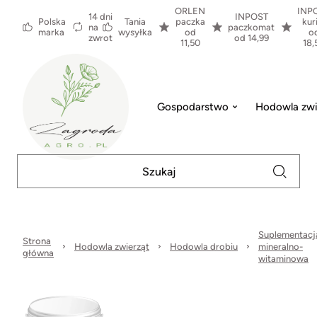
ORLEN
INP
14 dni
INPOST
Polska
Tania
paczka
kur
na
paczkomat
marka
wysyłka
od
o
zwrot
od 14,99
11,50
18,
Gospodarstwo
Hodowla zwi
Suplementacj
Strona
Hodowla zwierząt
Hodowla drobiu
mineralno-
główna
witaminowa