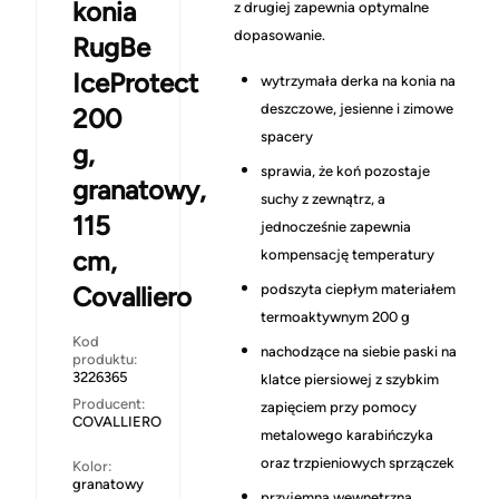
konia
z drugiej zapewnia optymalne
dopasowanie.
RugBe
IceProtect
wytrzymała derka na konia na
deszczowe, jesienne i zimowe
200
spacery
g,
sprawia, że koń pozostaje
granatowy,
suchy z zewnątrz, a
115
jednocześnie zapewnia
cm,
kompensację temperatury
Covalliero
podszyta ciepłym materiałem
termoaktywnym 200 g
Kod
nachodzące na siebie paski na
produktu:
3226365
klatce piersiowej z szybkim
Producent:
zapięciem przy pomocy
COVALLIERO
metalowego karabińczyka
oraz trzpieniowych sprzączek
Kolor:
granatowy
przyjemna wewnętrzna