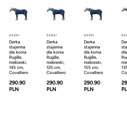
DERKI
DERKI
DERKI
DE
Derka
Derka
Derka
De
stajenna
stajenna
stajenna
st
dla konia
dla konia
dla konia
dl
RugBe,
RugBe,
RugBe,
Ru
niebieski,
niebieski,
niebieski,
nie
145 cm,
125 cm,
155 cm,
13
Covalliero
Covalliero
Covalliero
Co
290.90
290.90
290.90
29
PLN
PLN
PLN
P