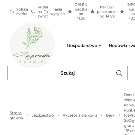
ORLEN
INP
14 dni
INPOST
Polska
Tania
paczka
kur
na
paczkomat
marka
wysyłka
od
o
zwrot
od 14,99
11,50
18,
Gospodarstwo
Hodowla zwi
Derka
zimow
konia
RugB
Strona
Jeździectwo
Akcesoria dla konia
Derki
IcePr
główna
200 g
grana
115 cm