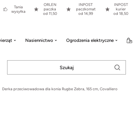
ORLEN
INPOST
INPOST
Tania
paczka
paczkomat
kurier
wysyłka
od 11,50
od 14,99
od 18,50
ierząt
Nasiennictwo
Ogrodzenia elektryczne
Derka przeciwowadowa dla konia Rugbe Zebra, 165 cm, Covalliero