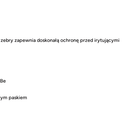
ąd zebry zapewnia doskonałą ochronę przed irytującymi
i
gBe
znym paskiem