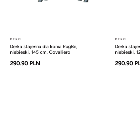
DERKI
DERKI
Derka stajenna dla konia RugBe,
Derka staje
niebieski, 145 cm, Covalliero
niebieski, 1
290.90 PLN
290.90 P