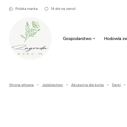
Polska marka
14 dni na zwrot
Gospodarstwo
Hodowla zw
Strona główna
Jeździectwo
Akcesoria dla konia
Derki