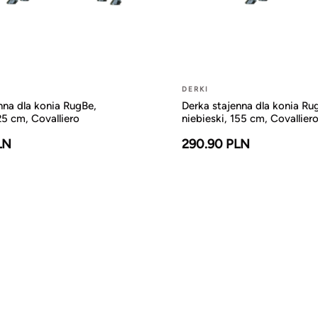
DERKI
nna dla konia RugBe,
Derka stajenna dla konia Ru
25 cm, Covalliero
niebieski, 155 cm, Covallier
LN
290.90 PLN