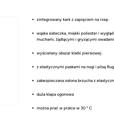
zintegrowany kark z zapięciem na rzep
wąska siateczka, miękki poliester i wygl
muchami, żądlącymi i gryzącymi owadam
wyściełany obszar klatki piersiowej
z elastycznymi paskami na nogi i plisą Ru
zabezpieczana osłona brzucha z elastyc
duża klapa ogonowa
można prać w pralce w 30 ° C