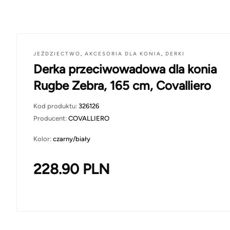
JEŹDZIECTWO
,
AKCESORIA DLA KONIA
,
DERKI
Derka przeciwowadowa dla konia
Rugbe Zebra, 165 cm, Covalliero
Kod produktu:
326126
Producent:
COVALLIERO
Kolor:
czarny/biały
228.90
PLN