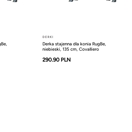
DERKI
gBe,
Derka stajenna dla konia RugBe,
o
niebieski, 135 cm, Covalliero
290.90 PLN