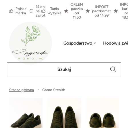
ORLEN
INP
14 dni
INPOST
Polska
Tania
paczka
kur
na
paczkomat
marka
wysyłka
od
o
zwrot
od 14,99
11,50
18,
Gospodarstwo
Hodowla zwi
Strona główna
Camo Stealth