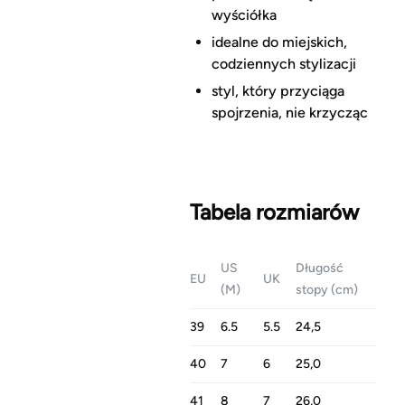
wyściółka
idealne do miejskich,
codziennych stylizacji
styl, który przyciąga
spojrzenia, nie krzycząc
Tabela rozmiarów
US
Długość
EU
UK
(M)
stopy (cm)
39
6.5
5.5
24,5
40
7
6
25,0
41
8
7
26,0