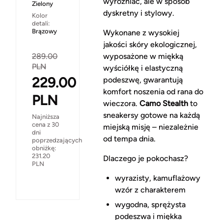
wyróżniać, ale w sposób
Zielony
dyskretny i stylowy.
Kolor
detali:
Brązowy
Wykonane z wysokiej
jakości skóry ekologicznej,
289.00
wyposażone w miękką
PLN
wyściółkę i elastyczną
229.00
podeszwę, gwarantują
komfort noszenia od rana do
PLN
wieczora.
Camo Stealth
to
sneakersy gotowe na każdą
Najniższa
cena z 30
miejską misję – niezależnie
dni
od tempa dnia.
poprzedzających
obniżkę:
231.20
Dlaczego je pokochasz?
PLN
wyrazisty, kamuflażowy
wzór z charakterem
wygodna, sprężysta
podeszwa i miękka