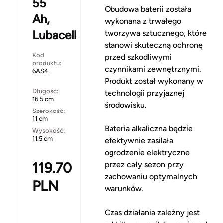
55
Obudowa baterii została
Ah,
wykonana z trwałego
Lubacell
tworzywa sztucznego, które
stanowi skuteczną ochronę
Kod
przed szkodliwymi
produktu:
czynnikami zewnętrznymi.
6AS4
Produkt został wykonany w
Długość:
technologii przyjaznej
16.5 cm
środowisku.
Szerokość:
11 cm
Bateria alkaliczna będzie
Wysokość:
11.5 cm
efektywnie zasilała
ogrodzenie elektryczne
119.70
przez cały sezon przy
zachowaniu optymalnych
PLN
warunków.
Czas działania zależny jest