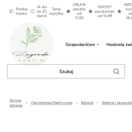
ORLEN
INP
14 dni
INPOST
Polska
Tania
paczka
kur
na
paczkomat
marka
wysyłka
od
o
zwrot
od 14,99
11,50
18,
Gospodarstwo
Hodowla zwi
Strona
Ogrodzenia Elektryczne
Baterie
Baterie i akumula
główna