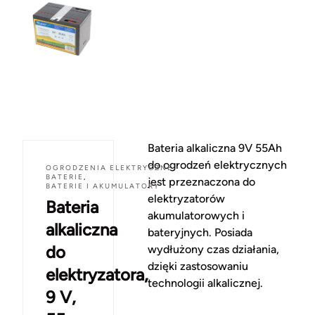
Bateria alkaliczna 9V 55Ah
do ogrodzeń elektrycznych
OGRODZENIA ELEKTRYCZNE
,
BATERIE
,
jest przeznaczona do
BATERIE I AKUMULATORY
elektryzatorów
Bateria
akumulatorowych i
alkaliczna
bateryjnych. Posiada
do
wydłużony czas działania,
dzięki zastosowaniu
elektryzatora,
technologii alkalicznej.
9 V,