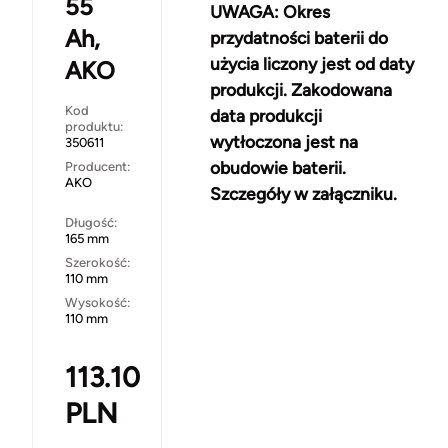
55
UWAGA: Okres
Ah,
przydatności baterii do
użycia liczony jest od daty
AKO
produkcji. Zakodowana
Kod
data produkcji
produktu:
wytłoczona jest na
350611
obudowie baterii.
Producent:
AKO
Szczegóły w załączniku.
Długość:
165 mm
Szerokość:
110 mm
Wysokość:
110 mm
113.10
PLN