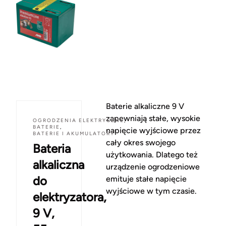
Baterie alkaliczne 9 V
zapewniają stałe, wysokie
OGRODZENIA ELEKTRYCZNE
,
BATERIE
,
napięcie wyjściowe przez
BATERIE I AKUMULATORY
cały okres swojego
Bateria
użytkowania. Dlatego też
alkaliczna
urządzenie ogrodzeniowe
do
emituje stałe napięcie
wyjściowe w tym czasie.
elektryzatora,
9 V,