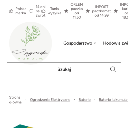
ORLEN
INP
14 dni
INPOST
Polska
Tania
paczka
kur
na
paczkomat
marka
wysyłka
od
o
zwrot
od 14,99
11,50
18,
Gospodarstwo
Hodowla zwi
Strona
Ogrodzenia Elektryczne
Baterie
Baterie i akumula
główna