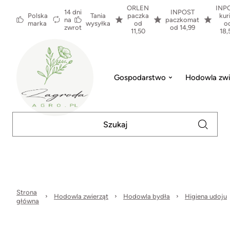
ORLEN
INP
14 dni
INPOST
Polska
Tania
paczka
kur
na
paczkomat
marka
wysyłka
od
o
zwrot
od 14,99
11,50
18,
Gospodarstwo
Hodowla zwi
Strona
Hodowla zwierząt
Hodowla bydła
Higiena udoju
główna