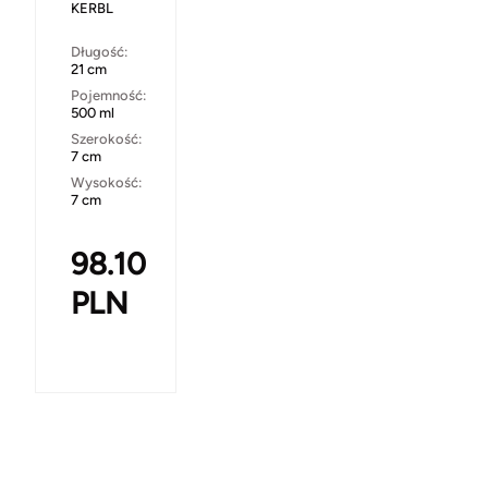
KERBL
Długość:
21 cm
Pojemność:
500 ml
Szerokość:
7 cm
Wysokość:
7 cm
98.10
PLN