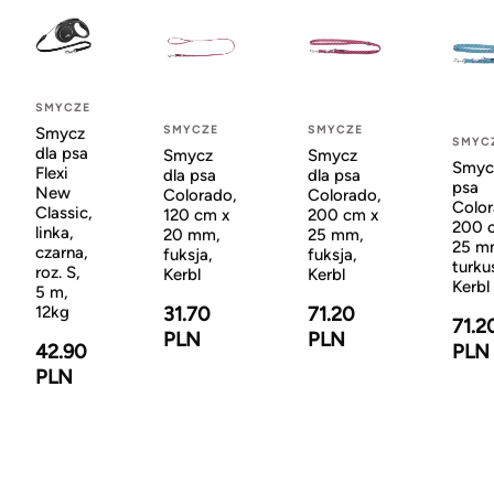
SMYCZE
SMYCZE
SMYCZE
Smycz
SMYC
dla psa
Smycz
Smycz
Smyc
Flexi
dla psa
dla psa
psa
New
Colorado,
Colorado,
Color
Classic,
120 cm x
200 cm x
200 
linka,
20 mm,
25 mm,
25 m
czarna,
fuksja,
fuksja,
turku
roz. S,
Kerbl
Kerbl
Kerbl
5 m,
31.70
71.20
12kg
71.2
PLN
PLN
PLN
42.90
PLN