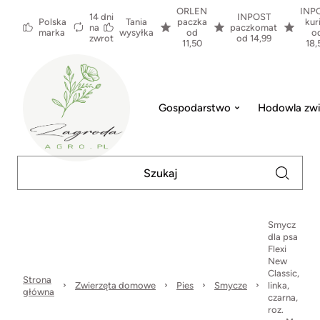
ORLEN
INP
14 dni
INPOST
Polska
Tania
paczka
kur
na
paczkomat
marka
wysyłka
od
o
zwrot
od 14,99
11,50
18,
Gospodarstwo
Hodowla zwi
Smycz
dla psa
Flexi
New
Classic,
Strona
Zwierzęta domowe
Pies
Smycze
linka,
główna
czarna,
roz.