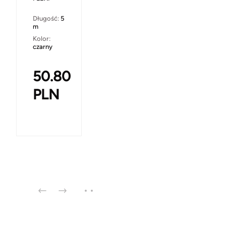
Długość:
5
m
Kolor:
czarny
50.80
PLN