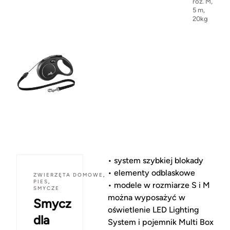
roz. M,
5 m,
20kg
• system szybkiej blokady
• elementy odblaskowe
ZWIERZĘTA DOMOWE
,
PIES
,
• modele w rozmiarze S i M
SMYCZE
można wyposażyć w
Smycz
oświetlenie LED Lighting
dla
System i pojemnik Multi Box