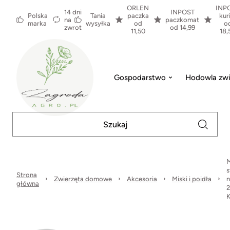
ORLEN
INP
14 dni
INPOST
Polska
Tania
paczka
kur
na
paczkomat
marka
wysyłka
od
o
zwrot
od 14,99
11,50
18,
Gospodarstwo
Hodowla zwi
M
s
Strona
Zwierzęta domowe
Akcesoria
Miski i poidła
n
główna
2
K