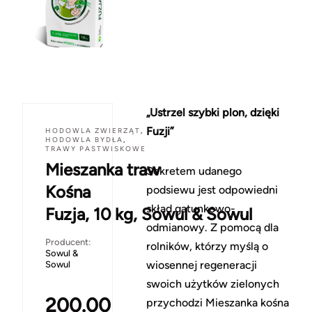
„Ustrzel szybki plon, dzięki
Fuzji”
HODOWLA ZWIERZĄT
,
HODOWLA BYDŁA
,
TRAWY PASTWISKOWE
Mieszanka traw
Sekretem udanego
Kośna
podsiewu jest odpowiedni
skład gatunkowo-
Fuzja, 10 kg, Sowul & Sowul
odmianowy. Z pomocą dla
Producent:
rolników, którzy myślą o
Sowul &
wiosennej regeneracji
Sowul
swoich użytków zielonych
200.00
przychodzi Mieszanka kośna