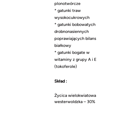
plonotwórcze
* gatunki traw
wysokocukrowych
* gatunki bobowatych
drobnonasiennych
poprawiających bilans
białkowy
* gatunki bogate w
witaminy z grupy A i E
(tokoferole)
Skład :
Życica wielokwiatowa
westerwoldzka – 30%