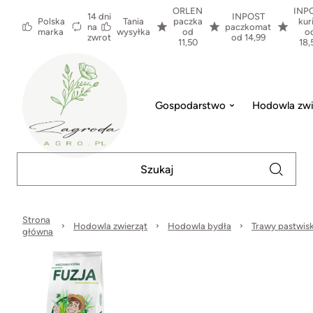
ORLEN
INP
14 dni
INPOST
Polska
Tania
paczka
kur
na
paczkomat
marka
wysyłka
od
o
zwrot
od 14,99
11,50
18,
Gospodarstwo
Hodowla zwi
Strona
Hodowla zwierząt
Hodowla bydła
Trawy pastwis
główna