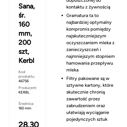
dopuszczonej do
Sana,
kontaktu z żywnością
śr.
Gramatura ta to
najbardziej optymalny
160
kompromis pomiędzy
mm,
najskuteczniejszym
200
oczyszczaniem mleka z
zanieczyszczeń i
szt,
najmniejszym stopniem
Kerbl
hamowania przepływu
mleka
Kod
produktu:
Filtry pakowane są w
46756
sztywne kartony, które
Producent:
skutecznie chronią
KERBL
zawartość przez
Średnica:
zabrudzeniem oraz
160 mm
ułatwiają wyciąganie
pojedynczych sztuk
28.30