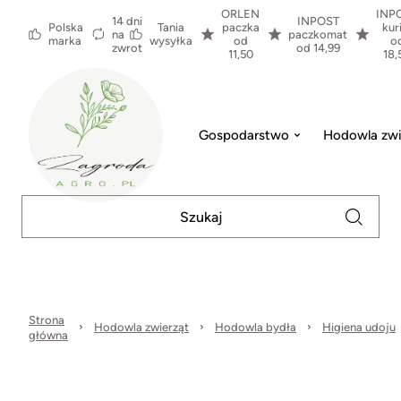
ORLEN
INP
14 dni
INPOST
Polska
Tania
paczka
kur
na
paczkomat
marka
wysyłka
od
o
zwrot
od 14,99
11,50
18,
Gospodarstwo
Hodowla zwi
Strona
Hodowla zwierząt
Hodowla bydła
Higiena udoju
główna