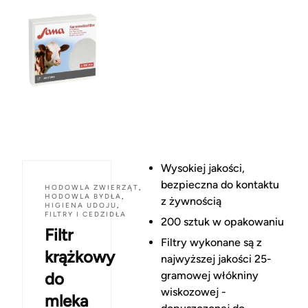
Wysokiej jakości,
bezpieczna do kontaktu
HODOWLA ZWIERZĄT
,
HODOWLA BYDŁA
,
z żywnością
HIGIENA UDOJU
,
FILTRY I CEDZIDŁA
200 sztuk w opakowaniu
Filtr
Filtry wykonane są z
krążkowy
najwyższej jakości 25-
do
gramowej włókniny
wiskozowej -
mleka