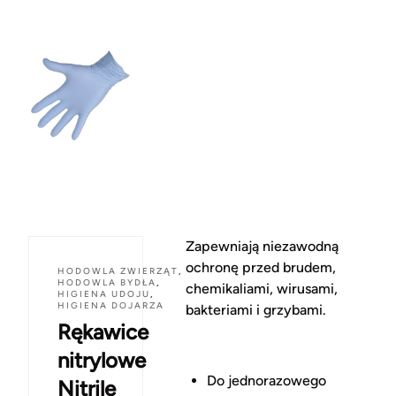
Zapewniają niezawodną
ochronę przed brudem,
HODOWLA ZWIERZĄT
,
HODOWLA BYDŁA
,
chemikaliami, wirusami,
HIGIENA UDOJU
,
HIGIENA DOJARZA
bakteriami i grzybami.
Rękawice
nitrylowe
Do jednorazowego
Nitrile