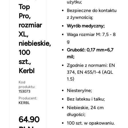
użytku;
Top
Bezpieczne do kontaktu
Pro,
z żywnością;
rozmiar
Wyrób medyczny;
XL,
Waga rozmiar M: 7,5 - 8
g
niebieskie,
Grubość: 0,17 mm=6,7
100
mil;
szt.,
Zgodnie z normami: EN
Kerbl
374, EN 455/1-4 (AQL
1.5)
Kod
produktu:
Niesterylne;
153073
Producent:
Bez lateksu i talku;
KERBL
Niebieskie, 24 cm
długości;
64.90
100 szt. w opakowaniu.