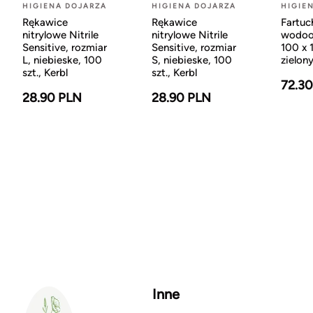
HIGIENA DOJARZA
HIGIENA DOJARZA
HIGIE
Rękawice
Rękawice
Fartuc
nitrylowe Nitrile
nitrylowe Nitrile
wodoo
Sensitive, rozmiar
Sensitive, rozmiar
100 x 
L, niebieske, 100
S, niebieske, 100
zielony
szt., Kerbl
szt., Kerbl
72.3
28.90 PLN
28.90 PLN
Inne