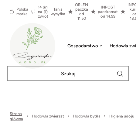
ORLEN
INP
14 dni
INPOST
Polska
Tania
paczka
kur
na
paczkomat
marka
wysyłka
od
o
zwrot
od 14,99
11,50
18,
Gospodarstwo
Hodowla zwi
Strona
Hodowla zwierząt
Hodowla bydła
Higiena udoju
główna