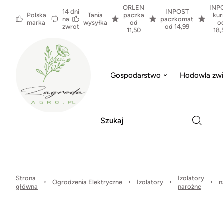
ORLEN
INP
14 dni
INPOST
Polska
Tania
paczka
kur
na
paczkomat
marka
wysyłka
od
o
zwrot
od 14,99
11,50
18,
Gospodarstwo
Hodowla zwi
Strona
Izolatory
Ogrodzenia Elektryczne
Izolatory
n
główna
narożne