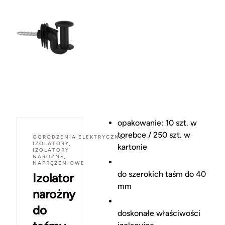
opakowanie: 10 szt. w
torebce / 250 szt. w
OGRODZENIA ELEKTRYCZNE
,
IZOLATORY
,
kartonie
IZOLATORY
NAROŻNE
,
NAPRĘŻENIOWE
do szerokich taśm do 40
Izolator
mm
narożny
do
doskonałe właściwości