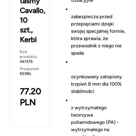
taśmy
izolacyjne
Cavallo,
zabezpiecza przed
10
przepięciami dzięki
szt.,
swojej specjalnej formie,
Kerbl
która sprawia, że
przewodnik z niego nie
Kod
spada
produktu:
441376
Producent:
KERBL
ocynkowany zatopiony
trzpień 8 mm dla 100%
77.20
stabilności
PLN
z wytrzymałego
tworzywa
poliamidowego (PA) -
wytrzymałego na