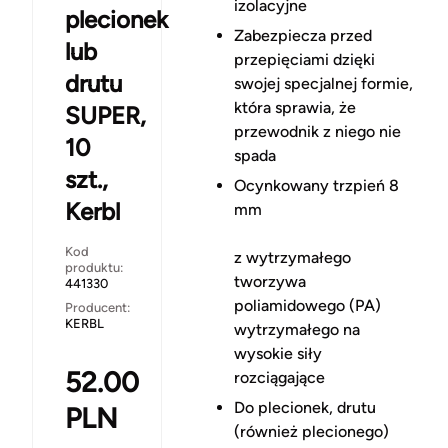
izolacyjne
plecionek
Zabezpiecza przed
lub
przepięciami dzięki
drutu
swojej specjalnej formie,
która sprawia, że
SUPER,
przewodnik z niego nie
10
spada
szt.,
Ocynkowany trzpień 8
Kerbl
mm
Kod
z wytrzymałego
produktu:
tworzywa
441330
poliamidowego (PA)
Producent:
KERBL
wytrzymałego na
wysokie siły
52.00
rozciągające
Do plecionek, drutu
PLN
(również plecionego)