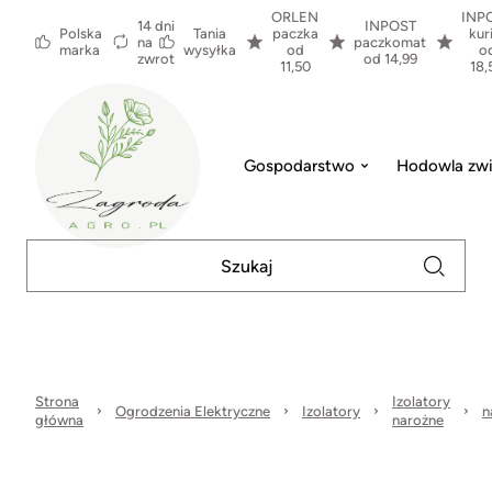
ORLEN
INP
14 dni
INPOST
Polska
Tania
paczka
kur
na
paczkomat
marka
wysyłka
od
o
zwrot
od 14,99
11,50
18,
Gospodarstwo
Hodowla zwi
Strona
Izolatory
Ogrodzenia Elektryczne
Izolatory
n
główna
narożne