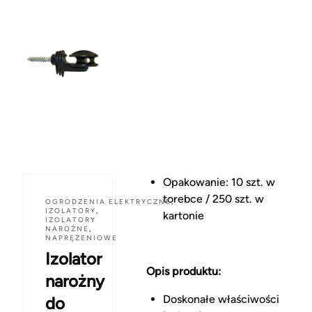
Opakowanie: 10 szt. w
torebce / 250 szt. w
OGRODZENIA ELEKTRYCZNE
,
IZOLATORY
,
kartonie
IZOLATORY
NAROŻNE
,
NAPRĘŻENIOWE
Izolator
Opis produktu:
narożny
Doskonałe właściwości
do