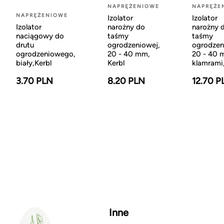
NAPRĘŻENIOWE
NAPRĘŻE
NAPRĘŻENIOWE
Izolator
Izolator
narożny do
narożny 
Izolator
taśmy
taśmy
naciągowy do
ogrodzeniowej,
ogrodzen
drutu
20 - 40 mm,
20 - 40 
ogrodzeniowego,
Kerbl
klamrami,
biały,Kerbl
8.20 PLN
12.70 P
3.70 PLN
Inne