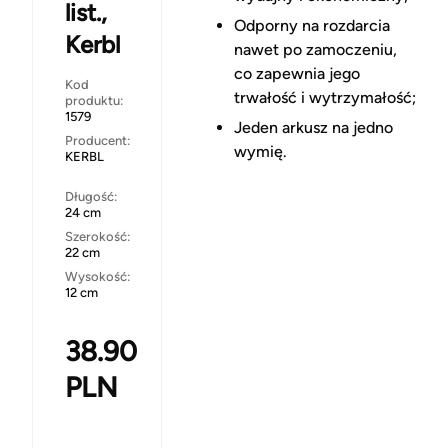
list.,
Odporny na rozdarcia
Kerbl
nawet po zamoczeniu,
co zapewnia jego
Kod
trwałość i wytrzymałość;
produktu:
1579
Jeden arkusz na jedno
Producent:
wymię.
KERBL
Długość:
24 cm
Szerokość:
22 cm
Wysokość:
12 cm
38.90
PLN