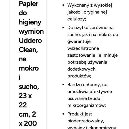
Papier
Wykonany z wysokiej
do
jakości, oryginalnej
celulozy;
higieny
Do użytku zarówno na
wymion
sucho, jak i na mokro, co
Uddero
gwarantuje
Clean,
wszechstronne
zastosowanie i eliminuje
na
potrzebę używania
mokro
dodatkowych
i
produktów;
Bardzo chłonny, co
sucho,
umożliwia efektywne
23 x
usuwanie brudu i
22
mikroorganizmów;
cm, 2
Produkt jest
biodegradowalny,
x 200
wydajny i ekonomiczny;