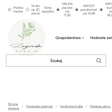
ORLEN
INP
14 dni
INPOST
Polska
Tania
paczka
kur
na
paczkomat
marka
wysyłka
od
o
zwrot
od 14,99
11,50
18,
Gospodarstwo
Hodowla zwi
Strona
Hodowla zwierząt
Hodowla bydła
Higiena udoju
główna