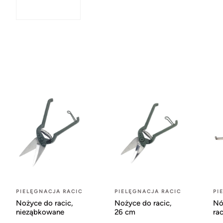
PIELĘGNACJA RACIC
PIELĘGNACJA RACIC
PI
Nożyce do racic,
Nożyce do racic,
Nó
nieząbkowane
26 cm
ra