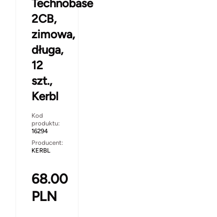
Technobase
2CB,
zimowa,
długa,
12
szt.,
Kerbl
Kod
produktu:
16294
Producent:
KERBL
68.00
PLN