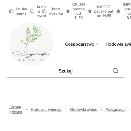
ORLEN
INP
14 dni
INPOST
Polska
Tania
paczka
kur
na
paczkomat
marka
wysyłka
od
o
zwrot
od 14,99
11,50
18,
Gospodarstwo
Hodowla zwi
Strona
Hodowla zwierząt
Hodowla owiec
Pielęgnacja
główna