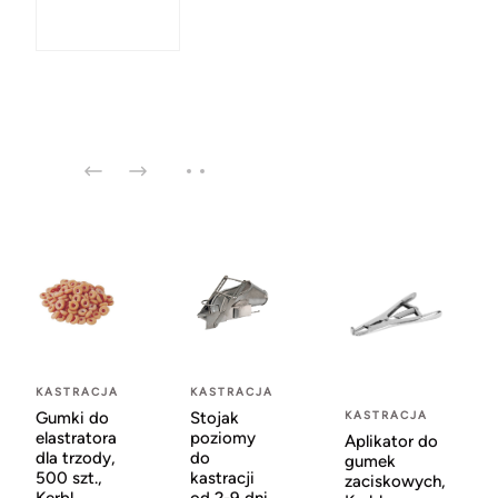
KASTRACJA
KASTRACJA
Gumki do
Stojak
KASTRACJA
elastratora
poziomy
Aplikator do
dla trzody,
do
gumek
500 szt.,
kastracji
zaciskowych,
Kerbl
od 2-9 dni