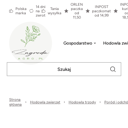
ORLEN
INP
14 dni
INPOST
Polska
Tania
paczka
kur
na
paczkomat
marka
wysyłka
od
o
zwrot
od 14,99
11,50
18,
Gospodarstwo
Hodowla zwi
Strona
Hodowla zwierząt
Hodowla trzody
Poród i odchó
główna