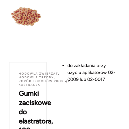
do zakładania przy
użyciu aplikatorów 02-
HODOWLA ZWIERZĄT
,
HODOWLA TRZODY
,
0009 lub 02-0017
PORÓD I ODCHÓW PROSIĄT
,
KASTRACJA
Gumki
zaciskowe
do
elastratora,