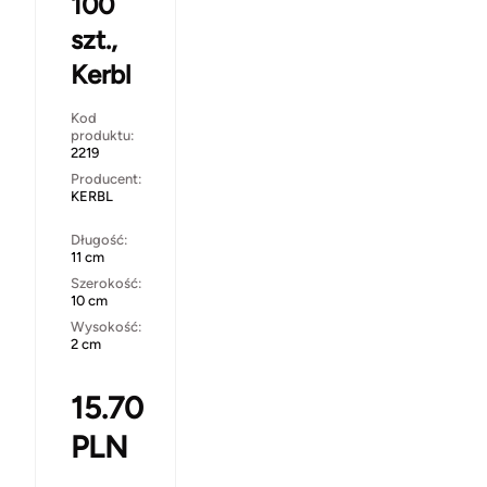
100
szt.,
Kerbl
Kod
produktu:
2219
Producent:
KERBL
Długość:
11 cm
Szerokość:
10 cm
Wysokość:
2 cm
15.70
PLN