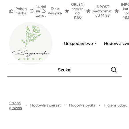
ORLEN
INP
14 dni
INPOST
Polska
Tania
paczka
kur
na
paczkomat
marka
wysyłka
od
o
zwrot
od 14,99
11,50
18,
Gospodarstwo
Hodowla zwi
Strona
Hodowla zwierząt
Hodowla bydła
Higiena udoju
główna