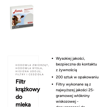
Wysokiej jakości,
bezpieczna do kontaktu
HODOWLA ZWIERZĄT
,
HODOWLA BYDŁA
,
z żywnością
HIGIENA UDOJU
,
FILTRY I CEDZIDŁA
200 sztuk w opakowaniu
Filtr
Filtry wykonane są z
krążkowy
najwyższej jakości 25-
do
gramowej włókniny
wiskozowej -
mleka