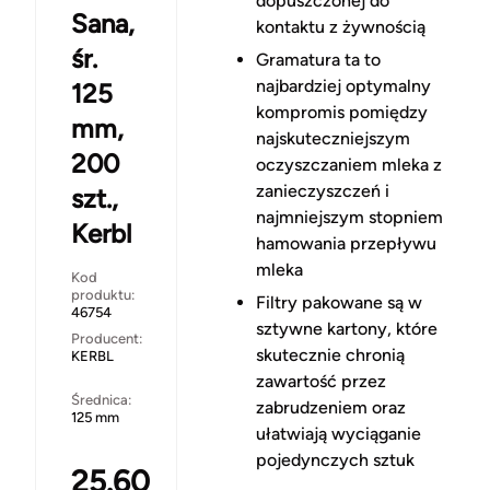
dopuszczonej do
Sana,
kontaktu z żywnością
śr.
Gramatura ta to
najbardziej optymalny
125
kompromis pomiędzy
mm,
najskuteczniejszym
200
oczyszczaniem mleka z
zanieczyszczeń i
szt.,
najmniejszym stopniem
Kerbl
hamowania przepływu
mleka
Kod
produktu:
Filtry pakowane są w
46754
sztywne kartony, które
Producent:
skutecznie chronią
KERBL
zawartość przez
Średnica:
zabrudzeniem oraz
125 mm
ułatwiają wyciąganie
pojedynczych sztuk
25.60