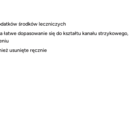
odatków środków leczniczych
 łatwe dopasowanie się do kształtu kanału strzykowego,
eniu
ież usunięte ręcznie