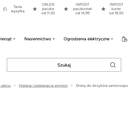
ORLEN
INPOST
INPOST
Tania
paczka
paczkomat
kurier
wysyłka
od 11,50
od 14,99
od 18,50
ierząt
Nasiennictwo
Ogrodzenia elektryczne
 udoju
Higiena i pielęgnacja wymion
Dreny do strzyków samorozpuszc