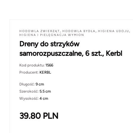
HODOWLA ZWIERZĄT
,
HODOWLA BYDŁA
,
HIGIENA UDOJU
,
HIGIENA I PIELĘGNACJA WYMION
Dreny do strzyków
samorozpuszczalne, 6 szt., Kerbl
Kod produktu:
1566
Producent:
KERBL
Długość:
9 cm
Szerokość:
5.5 cm
Wysokość:
4 cm
39.80
PLN