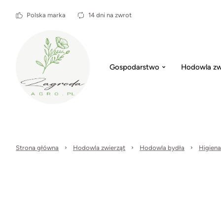
Polska marka
14 dni na zwrot
Gospodarstwo
Hodowla zw
Strona główna
Hodowla zwierząt
Hodowla bydła
Higiena