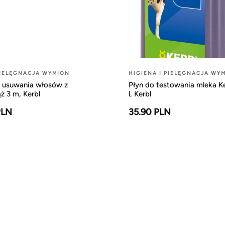
PIELĘGNACJA WYMION
HIGIENA I PIELĘGNACJA WY
o usuwania włosów z
Płyn do testowania mleka K
 3 m, Kerbl
l, Kerbl
PLN
35.90 PLN