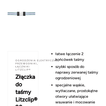
łatwe łączenie 2
końcówek taśmy
OGRODZENIA ELEKTRYCZNE
,
PRZEWODNIKI
,
szybki sposób do
ŁĄCZNIKI
LITZCLIP®
naprawy zerwanej taśmy
Złączka
ogrodzeniowej
do
specjalne wąskie,
taśmy
wytłaczane, prostokątne
otwory ułatwiające
Litzclip®
wsuwanie i mocowanie