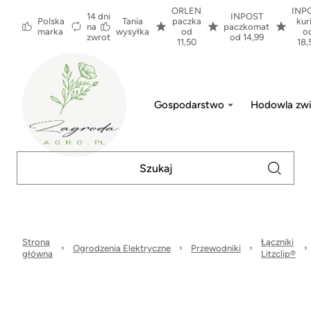
ORLEN
INP
14 dni
INPOST
Polska
Tania
paczka
kur
na
paczkomat
marka
wysyłka
od
o
zwrot
od 14,99
11,50
18,
Gospodarstwo
Hodowla zwi
Strona
Łączniki
Ogrodzenia Elektryczne
Przewodniki
główna
Litzclip®