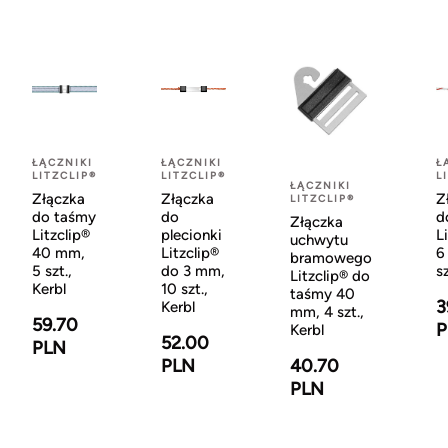
ŁĄCZNIKI
ŁĄCZNIKI
Ł
LITZCLIP®
LITZCLIP®
L
ŁĄCZNIKI
Złączka
Złączka
Z
LITZCLIP®
do taśmy
do
d
Złączka
Litzclip®
plecionki
L
uchwytu
40 mm,
Litzclip®
6
bramowego
5 szt.,
do 3 mm,
sz
Litzclip® do
Kerbl
10 szt.,
taśmy 40
3
Kerbl
mm, 4 szt.,
59.70
P
Kerbl
52.00
PLN
40.70
PLN
PLN