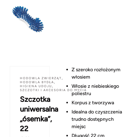
Z szeroko rozłożonym
włosiem
HODOWLA ZWIERZĄT
,
HODOWLA BYDŁA
,
Włosie z niebieskiego
HIGIENA UDOJU
,
SZCZOTKI I AKCESORIA DO MYCIA
poliestru
Szczotka
Korpus z tworzywa
uniwersalna
Idealna do czyszczenia
„ósemka”,
trudno dostępnych
miejsc
22
Długość 22 cm