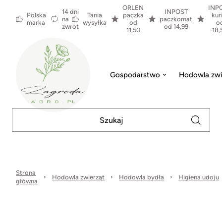
ORLEN
INP
14 dni
INPOST
Polska
Tania
paczka
kur
na
paczkomat
marka
wysyłka
od
o
zwrot
od 14,99
11,50
18,
Gospodarstwo
Hodowla zwi
Strona
Hodowla zwierząt
Hodowla bydła
Higiena udoju
główna