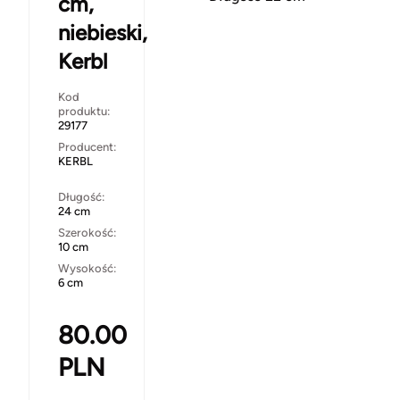
cm,
niebieski,
Kerbl
Kod
produktu:
29177
Producent:
KERBL
Długość:
24 cm
Szerokość:
10 cm
Wysokość:
6 cm
80.00
PLN