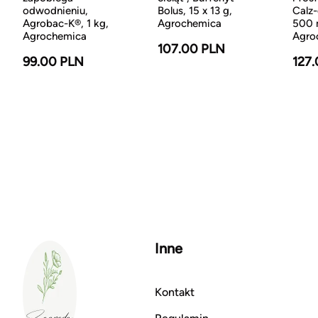
odwodnieniu,
Bolus, 15 x 13 g,
Calz-
Agrobac-K®, 1 kg,
Agrochemica
500 
Agrochemica
Agro
107.00 PLN
99.00 PLN
127
Inne
Kontakt