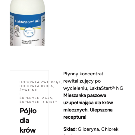
Płynny koncentrat
rewitalizujący po
HODOWLA ZWIERZĄT
,
HODOWLA BYDŁA
,
wycieleniu, LaktaStart® NG
ŻYWIENIE
I
Mieszanka paszowa
SUPLEMENTACJA
,
SUPLEMENTY DIETY
uzupełniająca dla krów
Pójło
mlecznych. Ulepszona
receptura!
dla
krów
Skład:
Gliceryna, Chlorek