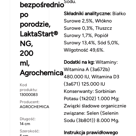
Sodu.
bezpośrednio
po
Składniki analityczne:
Białko
Surowe 2,5%, Włókno
porodzie,
Surowe 0,3%, Tłuszcz
LaktaStart®
Surowy 1,7%, Popiół
NG,
Surowy 13,4%, Sód 5,0%,
Wilgotność 49,6%.
200
ml,
Dodatki na kg:
Witaminy:
Witamina A (3a672b)
Agrochemica
480.000 IU, Witamina D3
(3a671) 125.000 IU
Kod
produktu:
Konserwanty: Sorbinian
13000083
Potasu (1k202) 1.000 Mg;
Producent:
Związki śladowe organicznie
AGROCHEMICA
związane: Selen (Selenin
Długość:
Sodu (3b801)) 8.000 Mg.
14 cm
Szerokość:
Instrukcja prawidłowego
5 cm