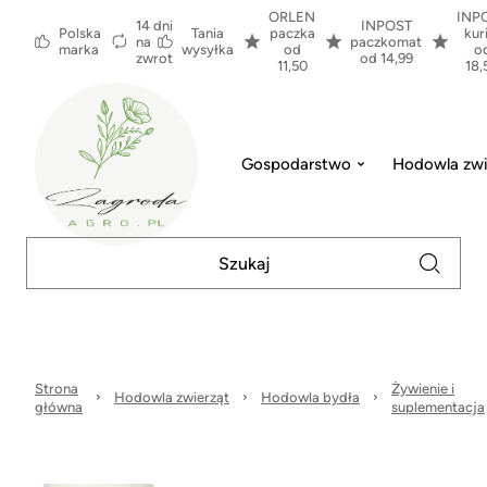
ORLEN
INP
14 dni
INPOST
Polska
Tania
paczka
kur
na
paczkomat
marka
wysyłka
od
o
zwrot
od 14,99
11,50
18,
Gospodarstwo
Hodowla zwi
Strona
Żywienie i
Hodowla zwierząt
Hodowla bydła
główna
suplementacja