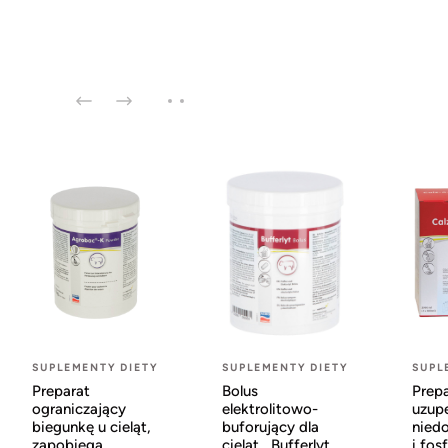
SUPLEMENTY DIETY
SUPLEMENTY DIETY
SUPL
Preparat
Bolus
Prep
ograniczający
elektrolitowo-
uzupe
biegunkę u cieląt,
buforujący dla
nied
zapobiega
cieląt , Bufferlyt
i fos